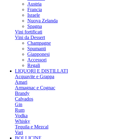
Austria
Francia
Israele
Nuova Zelanda
Spagna
Vini fortificati
Vini da Dessert
Champagne
Spumanti
Giapponesi
Accessori
Regali
LIQUORI E DISTILLATI
Acquavite e Grappa
Amari
Armagnac e Cognac
Brandy
Calvados
Gin
Rum
Vodka
Whisky
Tequila e Mezcal
Vari
BOLLICINE