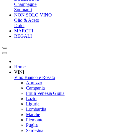
Champagne
Spumanti
NON SOLO VINO
Olio & Aceto
Dolci
MARCHI
REGALI
Home
VINI
Vino Bianco e Rosato
Abruzzo
Campania
Friuli Venezia Giulia
Lazio
Liguria
Lombardia
Marche
Piemonte
Puglia
Sardegna