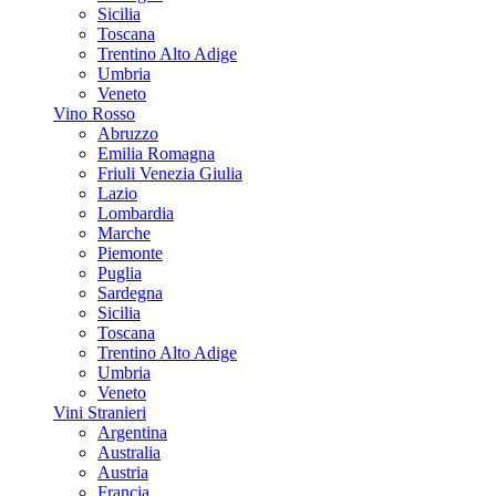
Sicilia
Toscana
Trentino Alto Adige
Umbria
Veneto
Vino Rosso
Abruzzo
Emilia Romagna
Friuli Venezia Giulia
Lazio
Lombardia
Marche
Piemonte
Puglia
Sardegna
Sicilia
Toscana
Trentino Alto Adige
Umbria
Veneto
Vini Stranieri
Argentina
Australia
Austria
Francia