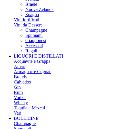
Israele
Nuova Zelanda
Spagna
Vini fortificati
Vini da Dessert
Champagne
Spumanti
Giapponesi
Accessori
Regali
LIQUORI E DISTILLATI
Acquavite e Grappa
Amari
Armagnac e Cognac
Brandy
Calvados
Gin
Rum
Vodka
Whisky
Tequila e Mezcal
Vari
BOLLICINE
Champagne
Spumanti