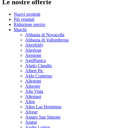
Le nostre offerte
Nuovi prodotti
Più venduti
Riduzione prezzo
Marchi
Abbazia di Novacella
Abbazia di Vallombrosa
Aberfeldy
Aberlour
Aerstone
AgriPunica
Alario Claudio
Albert Pic
Aldo Conterno
Allegrini
Alpestre
Alta Vista
Altemasi
Altos
Altos Las Hormigas
Alvear
Amaro San Simone
Amrut
Andre Lurton