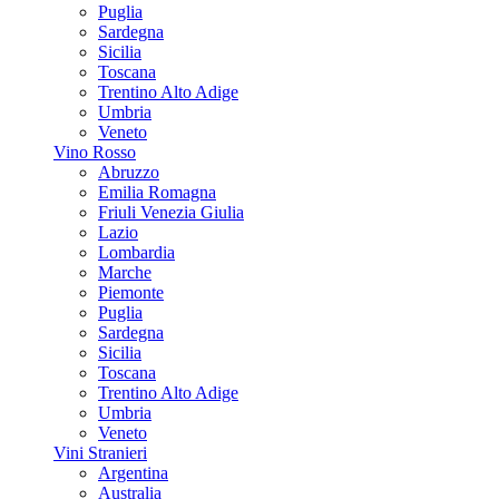
Puglia
Sardegna
Sicilia
Toscana
Trentino Alto Adige
Umbria
Veneto
Vino Rosso
Abruzzo
Emilia Romagna
Friuli Venezia Giulia
Lazio
Lombardia
Marche
Piemonte
Puglia
Sardegna
Sicilia
Toscana
Trentino Alto Adige
Umbria
Veneto
Vini Stranieri
Argentina
Australia