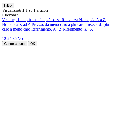
Filtro
Visualizzati 1-1 su 1 articoli
Rilevanza
Vendite, dalla più alta alla più bassa
Rilevanza
Nome, da A a Z
Nome, da Z ad A
Prezzo, da meno caro a più caro
Prezzo, da più
caro a meno caro
Riferimento, A - Z
Riferimento, Z - A
1
12
24
36
Vedi tutti
Cancella tutto
OK