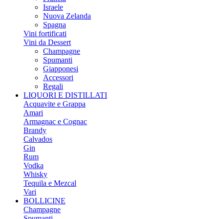
Israele
Nuova Zelanda
Spagna
Vini fortificati
Vini da Dessert
Champagne
Spumanti
Giapponesi
Accessori
Regali
LIQUORI E DISTILLATI
Acquavite e Grappa
Amari
Armagnac e Cognac
Brandy
Calvados
Gin
Rum
Vodka
Whisky
Tequila e Mezcal
Vari
BOLLICINE
Champagne
Spumanti