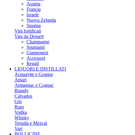
Austria
Francia
Israele
Nuova Zelanda
Spagna
Vini fortificati
Vini da Dessert
Champagne
Spumanti
Giapponesi
Accessori
Regali
LIQUORI E DISTILLATI
Acquavite e Grappa
Amari
Armagnac e Cognac
Brandy
Calvados
Gin
Rum
Vodka
Whisky
Tequila e Mezcal
Vari
BOLLICINE