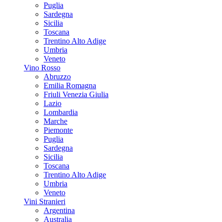
Puglia
Sardegna
Sicilia
Toscana
Trentino Alto Adige
Umbria
Veneto
Vino Rosso
Abruzzo
Emilia Romagna
Friuli Venezia Giulia
Lazio
Lombardia
Marche
Piemonte
Puglia
Sardegna
Sicilia
Toscana
Trentino Alto Adige
Umbria
Veneto
Vini Stranieri
Argentina
Australia