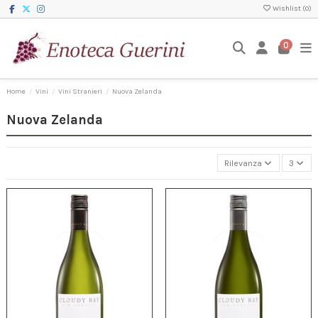
Wishlist (
0
)
0
Home
Vini
Vini Stranieri
Nuova Zelanda
Nuova Zelanda
Rilevanza
3