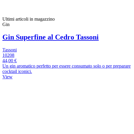
Ultimi articoli in magazzino
Gin
Gin Superfine al Cedro Tassoni
Tassoni
10208
44,00 €
Un gin aromatico perfetto per essere consumato solo o per preparare
cocktail iconici.
View