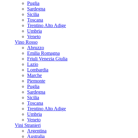
Puglia
Sardegna
Sicilia
Toscana
Trentino Alto Adige
Umbria
Veneto
Vino Rosso
Abruzzo
Emilia Romagna
Friuli Venezia Giulia
Lazio
Lombardia
Marche
Piemonte
Puglia
Sardegna
Sicilia
Toscana
Trentino Alto Adige
Umbria
Veneto
Vini Stranieri
Argentina
Australia