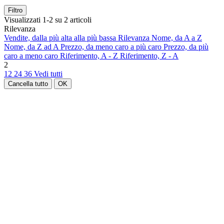
Filtro
Visualizzati 1-2 su 2 articoli
Rilevanza
Vendite, dalla più alta alla più bassa
Rilevanza
Nome, da A a Z
Nome, da Z ad A
Prezzo, da meno caro a più caro
Prezzo, da più
caro a meno caro
Riferimento, A - Z
Riferimento, Z - A
2
12
24
36
Vedi tutti
Cancella tutto
OK