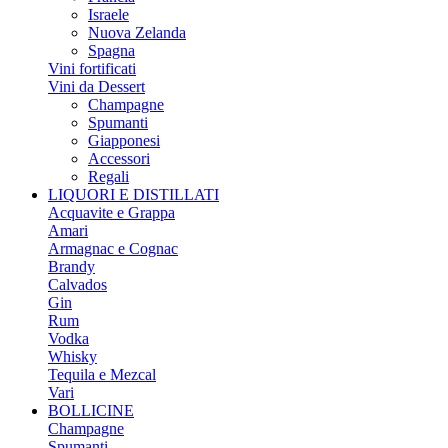
Israele
Nuova Zelanda
Spagna
Vini fortificati
Vini da Dessert
Champagne
Spumanti
Giapponesi
Accessori
Regali
LIQUORI E DISTILLATI
Acquavite e Grappa
Amari
Armagnac e Cognac
Brandy
Calvados
Gin
Rum
Vodka
Whisky
Tequila e Mezcal
Vari
BOLLICINE
Champagne
Spumanti