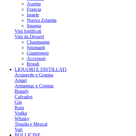
Austria
Francia
Israele
Nuova Zelanda
Spagna
Vini fortificati
Vini da Dessert
Champagne
Spumanti
Giapponesi
Accessori
Regali
LIQUORI E DISTILLATI
Acquavite e Grappa
Amari
Armagnac e Cognac
Brandy
Calvados
Gin
Rum
Vodka
Whisky
Tequila e Mezcal
Vari
BOLLICINE