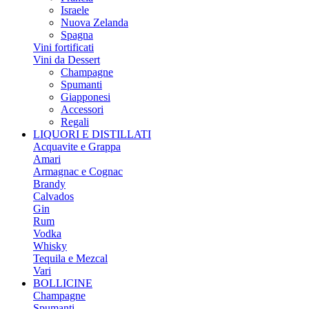
Israele
Nuova Zelanda
Spagna
Vini fortificati
Vini da Dessert
Champagne
Spumanti
Giapponesi
Accessori
Regali
LIQUORI E DISTILLATI
Acquavite e Grappa
Amari
Armagnac e Cognac
Brandy
Calvados
Gin
Rum
Vodka
Whisky
Tequila e Mezcal
Vari
BOLLICINE
Champagne
Spumanti