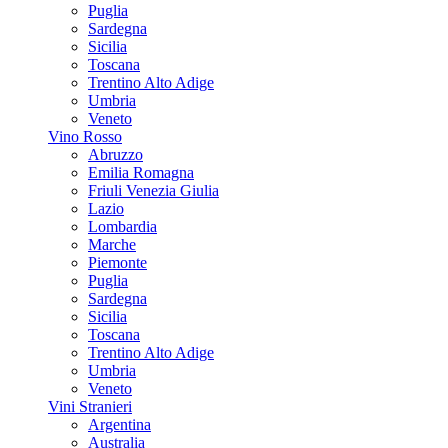
Puglia
Sardegna
Sicilia
Toscana
Trentino Alto Adige
Umbria
Veneto
Vino Rosso
Abruzzo
Emilia Romagna
Friuli Venezia Giulia
Lazio
Lombardia
Marche
Piemonte
Puglia
Sardegna
Sicilia
Toscana
Trentino Alto Adige
Umbria
Veneto
Vini Stranieri
Argentina
Australia