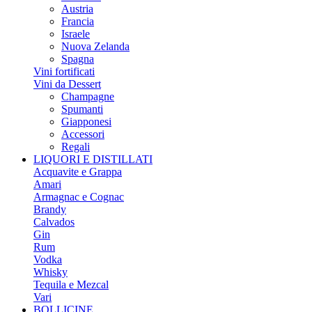
Austria
Francia
Israele
Nuova Zelanda
Spagna
Vini fortificati
Vini da Dessert
Champagne
Spumanti
Giapponesi
Accessori
Regali
LIQUORI E DISTILLATI
Acquavite e Grappa
Amari
Armagnac e Cognac
Brandy
Calvados
Gin
Rum
Vodka
Whisky
Tequila e Mezcal
Vari
BOLLICINE