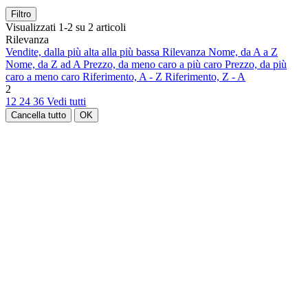
Filtro
Visualizzati 1-2 su 2 articoli
Rilevanza
Vendite, dalla più alta alla più bassa
Rilevanza
Nome, da A a Z
Nome, da Z ad A
Prezzo, da meno caro a più caro
Prezzo, da più
caro a meno caro
Riferimento, A - Z
Riferimento, Z - A
2
12
24
36
Vedi tutti
Cancella tutto
OK