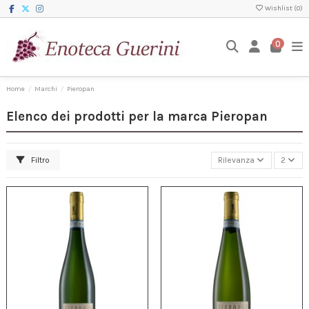
Wishlist (
0
)
0
Home
Marchi
Pieropan
Elenco dei prodotti per la marca Pieropan
Filtro
Rilevanza
2