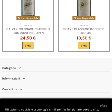
Non disponibile
Non disponibile
Veneto
Veneto
CALVARINO SOAVE CLASSICO
SOAVE CLASSICO DOC 2021
DOC 2020 PIEROPAN
PIEROPAN
24,50 €
13,50 €
View
View
Categorie
Informazioni
Contact us
Diritto di recesso
close
Seguici
Utilizziamo cookie e tecnologie simili per far funzionare questo sito,