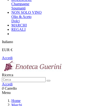
Champagne
Spumanti
NON SOLO VINO
Olio & Aceto
Dolci
MARCHI
REGALI
Italiano
EUR €
Accedi
Ricerca
Accedi
0
Carrello
Menu
Home
Marchi