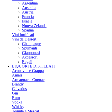
Argentina
Australia
Austria
Francia
Israele
Nuova Zelanda
Spagna
Vini fortificati
Vini da Dessert
Champagne
Spumanti
Giapponesi
Accessori
Regali
LIQUORI E DISTILLATI
Acquavite e Grappa
Amari
Armagnac e Cognac
Brandy
Calvados
Gin
Rum
Vodka
Whisky
Tequila e Mezcal