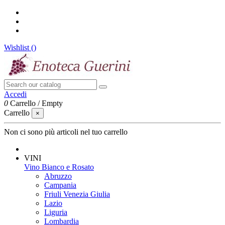
Wishlist (
)
Accedi
0
Carrello
/
Empty
Carrello
×
Non ci sono più articoli nel tuo carrello
VINI
Vino Bianco e Rosato
Abruzzo
Campania
Friuli Venezia Giulia
Lazio
Liguria
Lombardia