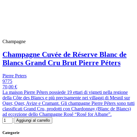
Champagne
Champagne Cuvée de Réserve Blanc de
Blancs Grand Cru Brut Pierre Péters
Pierre Peters
9775
70,00 €
La maison Pierre Péters possiede 19 ettari di vigneti nella regione
della Côte des Blancs e più precisamente nei villaggi di Mesnil sur
Oger, Oger, Avize e Cramant. Gli champagne Pierre Péters sono tutti
classificati Grand Cru, prodotti con Chardonnay (Blanc de Blancs)
ad eccezione dello Champagne Rosé “Rosé for Albane”.
Aggiungi al carrello
Categorie