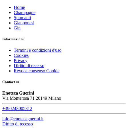
Home
Champagne
Spumanti
Giapponesi
Gin
Informazioni
Termini e condizioni d'uso
Cookies
Privacy
Diritto di recesso
Revoca consenso Cookie
Contact us
Enoteca Guerini
Via Monterosa 71 20149 Milano
+390248005312
info@enotecaguerini.it
Diritto di recesso