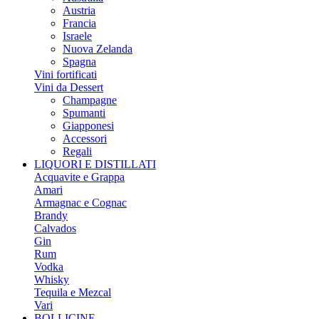
Austria
Francia
Israele
Nuova Zelanda
Spagna
Vini fortificati
Vini da Dessert
Champagne
Spumanti
Giapponesi
Accessori
Regali
LIQUORI E DISTILLATI
Acquavite e Grappa
Amari
Armagnac e Cognac
Brandy
Calvados
Gin
Rum
Vodka
Whisky
Tequila e Mezcal
Vari
BOLLICINE