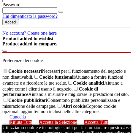
Password
Hai dimenticato la password?
Accedi
No account? Create one here
Product added to wishlist
Product added to compare.
Preferenze dei cookie
Cookie necessari
Necessari per il funzionamento del negozio e
non disattivabili.
Cookie funzionali
Aiutano a fornire funzioni
avanzate e a ricordare le tue scelte.
Cookie analitici
Aiutano a
capire come i clienti usano il negozio.
Cookie di
performance
Aiutano a misurare e migliorare le prestazioni del sito.
Cookie pubblicitari
Consentono pubblicita personalizzata e
misurazione delle campagne.
Altri cookie
Coprono cookie
opzionali aggiuntivi non inclusi nelle altre categorie.
Cancella
Rifiuta Tutti
Accetta la Selezione
Accetta Tutti
Utilizziamo cookie e tecnologie simili per far funzionare questo
close
sito, migliorare la tua esperienza, misurare il traffico e personalizzare