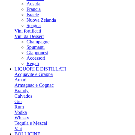
Austria
Francia
Israele
Nuova Zelanda
Spagna
Vini fortificati
Vini da Dessert
Champagne
Spumanti
Giapponesi
Accessori
Regali
LIQUORI E DISTILLATI
Acquavite e Grappa
Amari
Armagnac e Cognac
Brandy
Calvados
Gin
Rum
Vodka
Whisky
Tequila e Mezcal
Vari
BOLLICINE