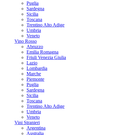
Puglia
Sardegna
Sicilia
Toscana
Trentino Alto Adige
Umbria
Veneto
Vino Rosso
Abruzzo
Emilia Romagna
Friuli Venezia Giulia
Lazio
Lombardia
Marche
Piemonte
Puglia
Sardegna
Sicilia
Toscana
Trentino Alto Adige
Umbria
Veneto
Vini Stranieri
Argentina
Australia