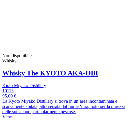
Non disponibile
Whisky
Whisky The KYOTO AKA-OBI
Kioto Miyako Distillery
10115
95,00 €
La Kyoto Miyako Distillery si trova in un’area incontaminata e
scarsamente abitata, attraversata dal fiume Yura, noto per la purezza
delle sue acque particolarmente pescose.
View