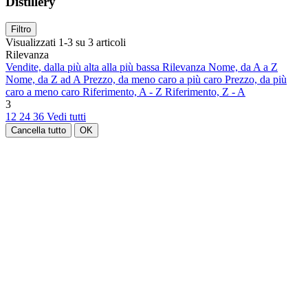
Distillery
Filtro
Visualizzati 1-3 su 3 articoli
Rilevanza
Vendite, dalla più alta alla più bassa
Rilevanza
Nome, da A a Z
Nome, da Z ad A
Prezzo, da meno caro a più caro
Prezzo, da più
caro a meno caro
Riferimento, A - Z
Riferimento, Z - A
3
12
24
36
Vedi tutti
Cancella tutto
OK