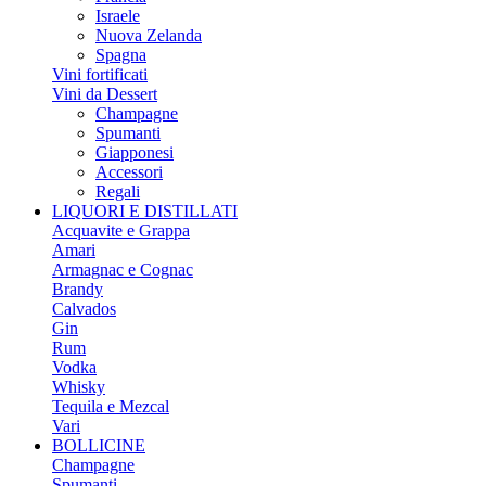
Israele
Nuova Zelanda
Spagna
Vini fortificati
Vini da Dessert
Champagne
Spumanti
Giapponesi
Accessori
Regali
LIQUORI E DISTILLATI
Acquavite e Grappa
Amari
Armagnac e Cognac
Brandy
Calvados
Gin
Rum
Vodka
Whisky
Tequila e Mezcal
Vari
BOLLICINE
Champagne
Spumanti