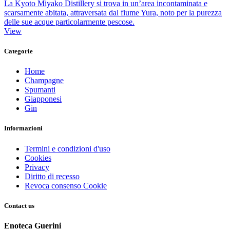
La Kyoto Miyako Distillery si trova in un’area incontaminata e
scarsamente abitata, attraversata dal fiume Yura, noto per la purezza
delle sue acque particolarmente pescose.
View
Categorie
Home
Champagne
Spumanti
Giapponesi
Gin
Informazioni
Termini e condizioni d'uso
Cookies
Privacy
Diritto di recesso
Revoca consenso Cookie
Contact us
Enoteca Guerini