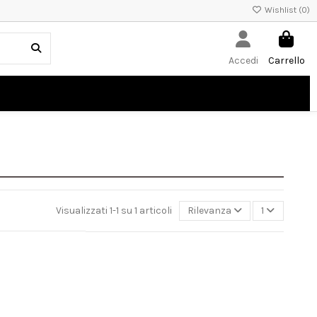
Wishlist (
0
)
Accedi
Carrello
Visualizzati 1-1 su 1 articoli
Rilevanza
1