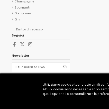
Champagne
Spumanti
Giapponesi
Gin
Diritto di recesso
Seguici
Newsletter
Puoi annullare l'iscrizione in ogni momenti. A
questo scopo, cerca le info di contatto nelle
note legali.
Utilizziamo cookie e tecnologie simili per 
Alcuni cookie sono necessari e sono sempre 
quelli opzionali o personalizzare le prefer