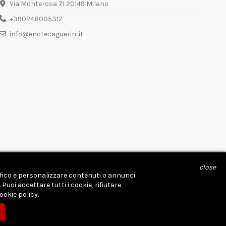
Via Monterosa 71 20149 Milano
+390248005312
info@enotecaguerini.it
close
affico e personalizzare contenuti o annunci.
uoi accettare tutti i cookie, rifiutare
ookie policy.
Powered by
Digital Tools