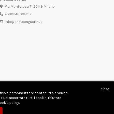
Via Monterosa 71 20149 Milano
+390248005312
info@enotecaguerini.it
close
affico e personalizzare contenuti o annunci.
uoi accettare tutti i cookie, rifiutare
ookie policy.
Powered by
Digital Tools