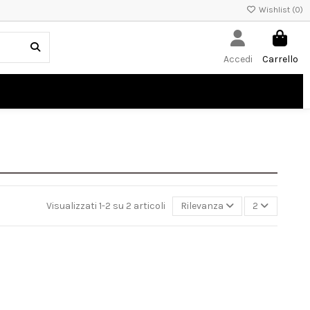
Wishlist (
0
)
Accedi
Carrello
Visualizzati 1-2 su 2 articoli
Rilevanza
2