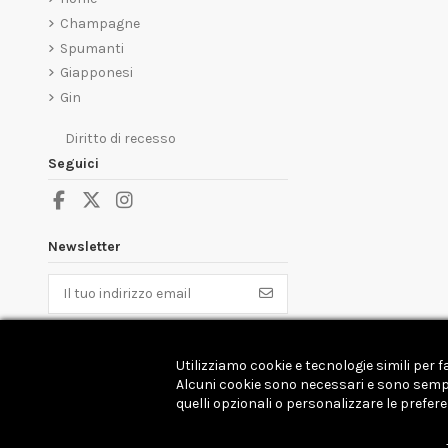
Champagne
Spumanti
Giapponesi
Gin
Diritto di recesso
Seguici
Newsletter
Puoi annullare l'iscrizione in ogni momenti. A
questo scopo, cerca le info di contatto nelle
note legali.
Utilizziamo cookie e tecnologie simili per 
Alcuni cookie sono necessari e sono sempre 
quelli opzionali o personalizzare le prefer