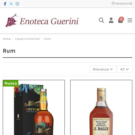
Wishlist (
0
)
0
Home
Liquori e Distillati
Rum
Rum
Rilevanza
40
Nuovo