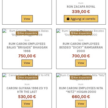
Rum
RON ZACAPA ROYAL
339,00 €
View
Aggiungi al carrello
Non disponibile
Non disponibile
Rum
Rum
RUM CARONI EMPLOYEES
RUM CARONI EMPLOYEES
BALAS "BRIGADE" BHAGGAN
BESDEO "DICKY" RAMSARRAN
1998
2000
750,00 €
700,00 €
View
View
Non disponibile
Non disponibile
Rum
Rum
CARONI GUYANA 1996 23 YO
RUM CARONI EMPLOYEES NITA
HTR THE LAST
“NITZ” HOGAN 2000
530,00 €
660,00 €
View
View