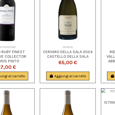
ni fortificati
Umbria
 RUBY FINEST
CERVARO DELLA SALA 2024
RI
VE COLLECTOR
CASTELLO DELLA SALA
VALL
MOS PINTO
ABB
65,00 €
27,00 €
ungi al carrello
Aggiungi al carrello
ISTAN