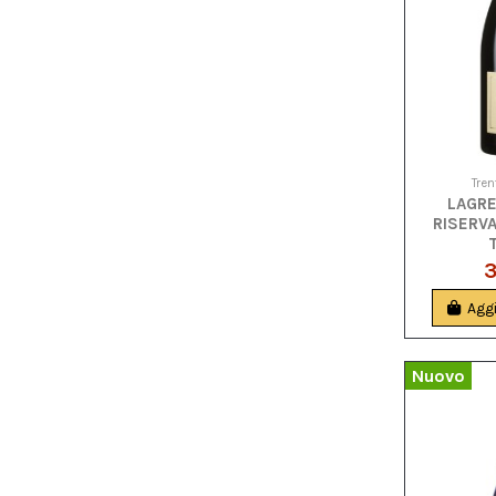
Tren
LAGRE
RISERV
3
Aggi
Nuovo