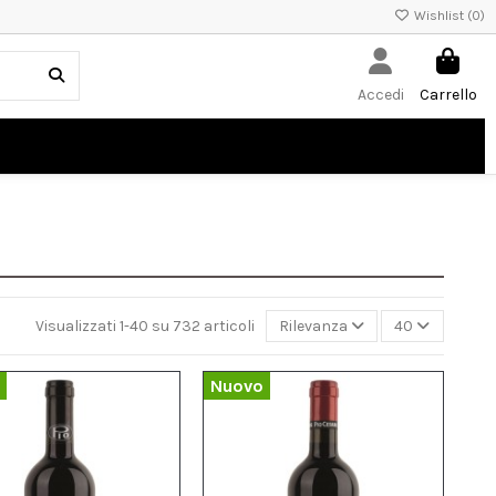
Wishlist (
0
)
Accedi
Carrello
Visualizzati 1-40 su 732 articoli
Rilevanza
40
Nuovo