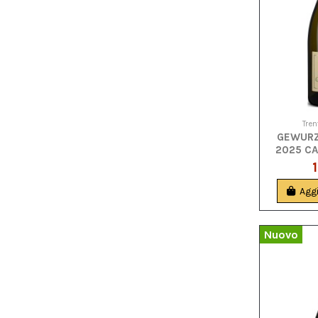
Tren
GEWURZ
2025 C
Aggi
Nuovo