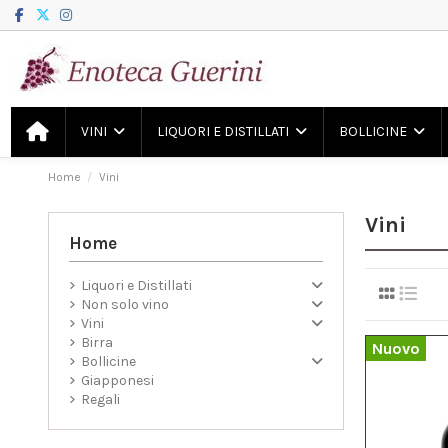
VINI
LIQUORI E DISTILLATI
BOLLICINE
Home
Vini
Vini
Home
Liquori e Distillati
Non solo vino
Vini
Birra
Nuovo
Bollicine
Giapponesi
Regali