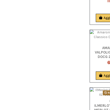
1
Aggi
AMA
VALPOLI
DOCG 2
6
Aggi
No
ILMERLO
MERLOT I