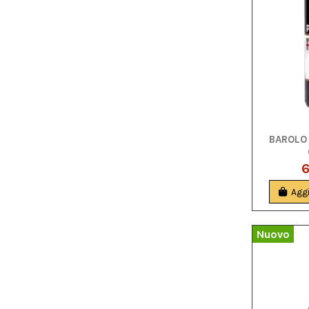
BAROLO
6
Aggi
Nuovo