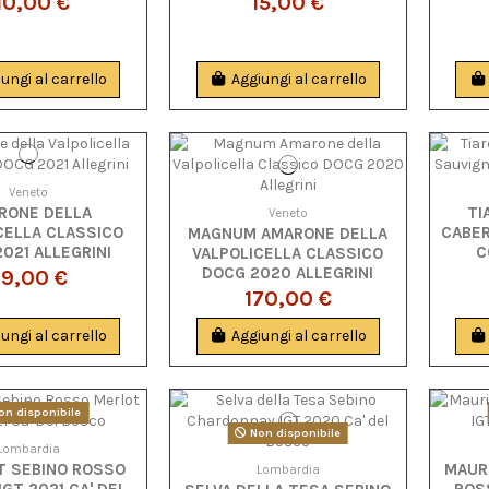
10,00 €
15,00 €
ungi al carrello
Aggiungi al carrello
Veneto
RONE DELLA
TI
Veneto
CELLA CLASSICO
CABE
MAGNUM AMARONE DELLA
021 ALLEGRINI
C
VALPOLICELLA CLASSICO
DOCG 2020 ALLEGRINI
9,00 €
170,00 €
ungi al carrello
Aggiungi al carrello
n disponibile
Non disponibile
Lombardia
T SEBINO ROSSO
MAUR
Lombardia
GT 2021 CA' DEL
ROSS