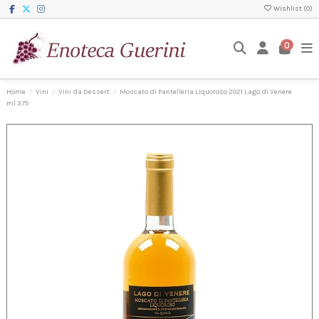
Wishlist (
0
)
0
Home
Vini
Vini da Dessert
Moscato di Pantelleria Liquoroso 2021 Lago di Venere
ml 375