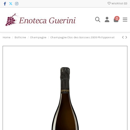
Wishlist (
0
)
0
Home
Bollicine
Champagne
Champagne Clos des Goisses 2009 Philipponnat