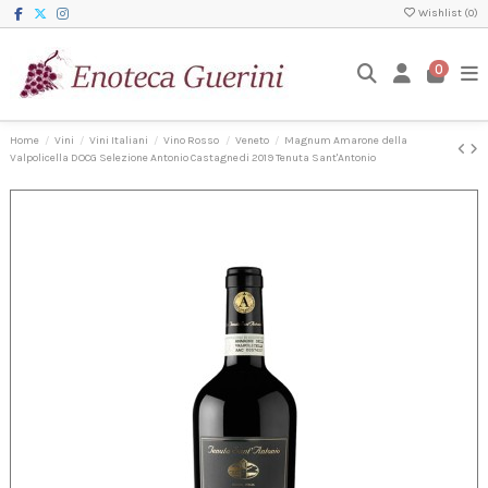
Wishlist (
0
)
0
Home
Vini
Vini Italiani
Vino Rosso
Veneto
Magnum Amarone della
Valpolicella DOCG Selezione Antonio Castagnedi 2019 Tenuta Sant'Antonio