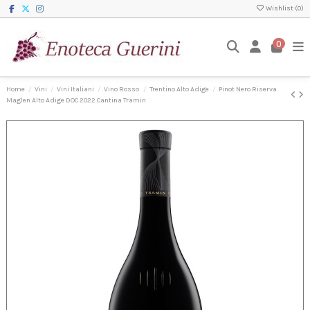
Wishlist (
0
)
0
Home
Vini
Vini Italiani
Vino Rosso
Trentino Alto Adige
Pinot Nero Riserva
Maglen Alto Adige DOC 2022 Cantina Tramin