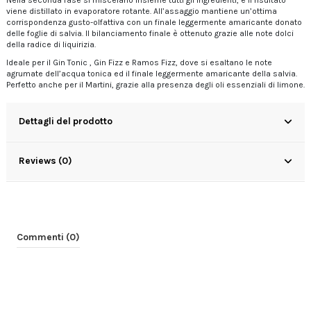
Nella seconda fase si miscelano insieme tutti gli ingredienti, e il risultato
viene distillato in evaporatore rotante. All’assaggio mantiene un’ottima
corrispondenza gusto-olfattiva con un finale leggermente amaricante donato
delle foglie di salvia. Il bilanciamento finale è ottenuto grazie alle note dolci
della radice di liquirizia.
Ideale per il Gin Tonic , Gin Fizz e Ramos Fizz, dove si esaltano le note
agrumate dell’acqua tonica ed il finale leggermente amaricante della salvia.
Perfetto anche per il Martini, grazie alla presenza degli oli essenziali di limone.
Dettagli del prodotto
Reviews (0)
Commenti (0)