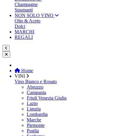
Champagne
Spumanti
NON SOLO VINO
Olio & Aceto
Dolci
MARCHI
REGALI
Home
VINI
Vino Bianco e Rosato
Abruzzo
Campania
Friuli Venezia Giulia
Lazio
Liguria
Lombardia
Marche
Piemonte
Puglia