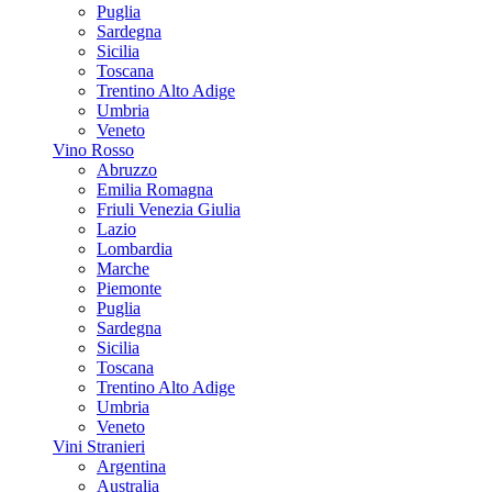
Puglia
Sardegna
Sicilia
Toscana
Trentino Alto Adige
Umbria
Veneto
Vino Rosso
Abruzzo
Emilia Romagna
Friuli Venezia Giulia
Lazio
Lombardia
Marche
Piemonte
Puglia
Sardegna
Sicilia
Toscana
Trentino Alto Adige
Umbria
Veneto
Vini Stranieri
Argentina
Australia