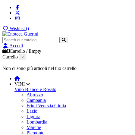
Wishlist (
)
Accedi
0
Carrello
/
Empty
Carrello
×
Non ci sono più articoli nel tuo carrello
VINI
Vino Bianco e Rosato
Abruzzo
Campania
Friuli Venezia Giulia
Lazio
Liguria
Lombardia
Marche
Piemonte