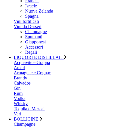
Francia
Israele
Nuova Zelanda
Spagna
Vini fortificati
Vini da Dessert
Champagne
Spumanti
Giapponesi
Accessori
Regali
LIQUORI E DISTILLATI
Acquavite e Grappa
Amari
Armagnac e Cognac
Brandy
Calvados
Gin
Rum
Vodka
Whisky
Tequila e Mezcal
Vari
BOLLICINE
Champagne