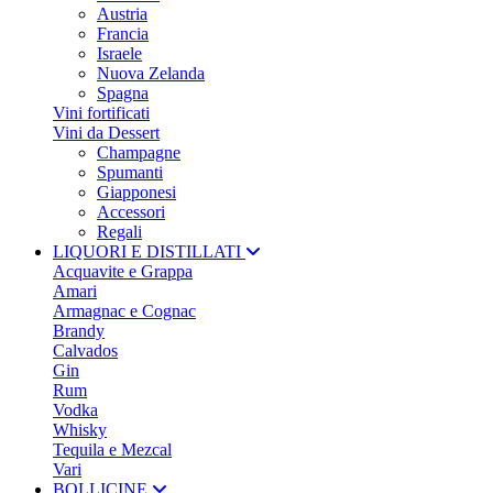
Austria
Francia
Israele
Nuova Zelanda
Spagna
Vini fortificati
Vini da Dessert
Champagne
Spumanti
Giapponesi
Accessori
Regali
LIQUORI E DISTILLATI
Acquavite e Grappa
Amari
Armagnac e Cognac
Brandy
Calvados
Gin
Rum
Vodka
Whisky
Tequila e Mezcal
Vari
BOLLICINE