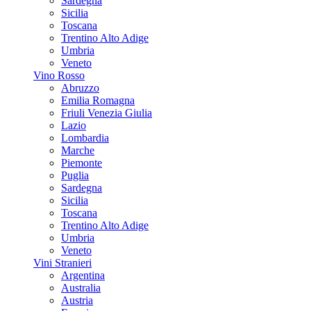
Sardegna
Sicilia
Toscana
Trentino Alto Adige
Umbria
Veneto
Vino Rosso
Abruzzo
Emilia Romagna
Friuli Venezia Giulia
Lazio
Lombardia
Marche
Piemonte
Puglia
Sardegna
Sicilia
Toscana
Trentino Alto Adige
Umbria
Veneto
Vini Stranieri
Argentina
Australia
Austria